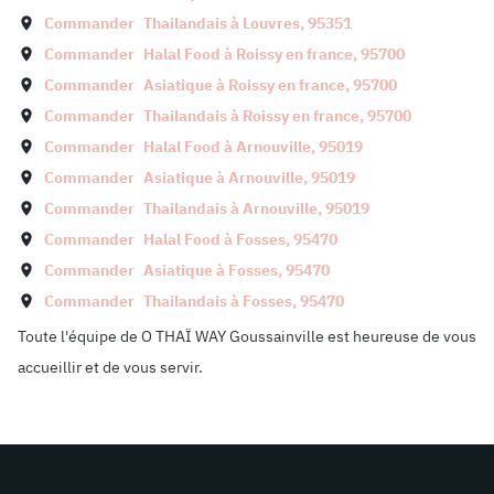
Commander
Thailandais à
Louvres
,
95351
Commander
Halal Food à
Roissy en france
,
95700
Commander
Asiatique à
Roissy en france
,
95700
Commander
Thailandais à
Roissy en france
,
95700
Commander
Halal Food à
Arnouville
,
95019
Commander
Asiatique à
Arnouville
,
95019
Commander
Thailandais à
Arnouville
,
95019
Commander
Halal Food à
Fosses
,
95470
Commander
Asiatique à
Fosses
,
95470
Commander
Thailandais à
Fosses
,
95470
Toute l'équipe de O THAÏ WAY Goussainville est heureuse de vous
accueillir et de vous servir.