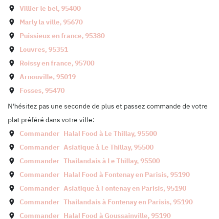
Villier le bel
,
95400
Marly la ville
,
95670
Puissieux en france
,
95380
Louvres
,
95351
Roissy en france
,
95700
Arnouville
,
95019
Fosses
,
95470
N'hésitez pas une seconde de plus et passez commande de votre
plat préféré dans votre ville:
Commander
Halal Food à
Le Thillay
,
95500
Commander
Asiatique à
Le Thillay
,
95500
Commander
Thailandais à
Le Thillay
,
95500
Commander
Halal Food à
Fontenay en Parisis
,
95190
Commander
Asiatique à
Fontenay en Parisis
,
95190
Commander
Thailandais à
Fontenay en Parisis
,
95190
Commander
Halal Food à
Goussainville
,
95190