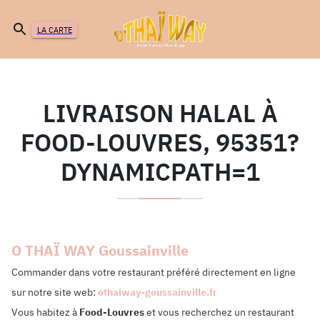
LA CARTE
LIVRAISON HALAL À
FOOD-LOUVRES, 95351?
DYNAMICPATH=1
O THAÏ WAY Goussainville
Commander dans votre restaurant préféré directement en ligne
sur notre site web:
othaiway-goussainville.fr
Vous habitez à
Food-Louvres
et vous recherchez un restaurant