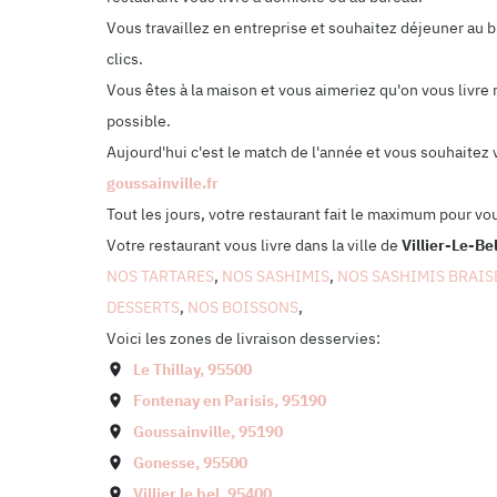
Vous travaillez en entreprise et souhaitez déjeuner au
clics.
Vous êtes à la maison et vous aimeriez qu'on vous livre 
possible.
Aujourd'hui c'est le match de l'année et vous souhaitez
goussainville.fr
Tout les jours, votre restaurant fait le maximum pour vo
Votre restaurant vous livre dans la ville de
Villier-Le-Be
NOS TARTARES
,
NOS SASHIMIS
,
NOS SASHIMIS BRAIS
DESSERTS
,
NOS BOISSONS
,
Voici les zones de livraison desservies:
Le Thillay
,
95500
Fontenay en Parisis
,
95190
Goussainville
,
95190
Gonesse
,
95500
Villier le bel
,
95400