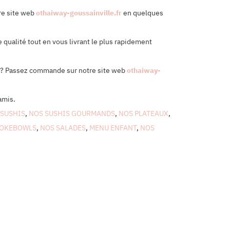
re site web
othaiway-goussainville.fr
en quelques
 qualité tout en vous livrant le plus rapidement
cile? Passez commande sur notre site web
othaiway-
amis.
 SUSHIS
,
NOS SUSHIS GOURMANDS
,
NOS PLATEAUX
,
POKEBOWLS
,
NOS SALADES
,
MENU ENFANT
,
NOS