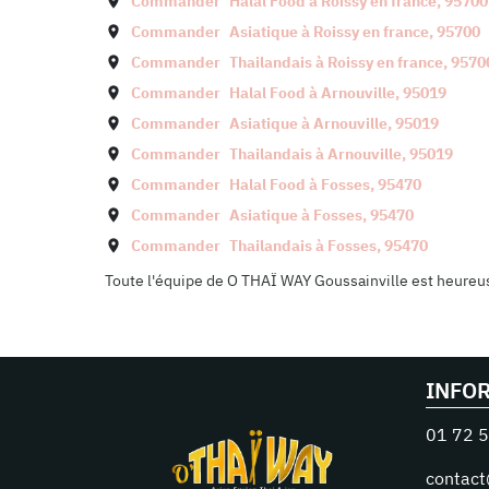
Commander
Halal Food à
Roissy en france
,
95700
Commander
Asiatique à
Roissy en france
,
95700
Commander
Thailandais à
Roissy en france
,
9570
Commander
Halal Food à
Arnouville
,
95019
Commander
Asiatique à
Arnouville
,
95019
Commander
Thailandais à
Arnouville
,
95019
Commander
Halal Food à
Fosses
,
95470
Commander
Asiatique à
Fosses
,
95470
Commander
Thailandais à
Fosses
,
95470
Toute l'équipe de O THAÏ WAY Goussainville est heureuse
INFO
01 72 5
contact