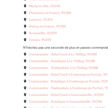
Marly la ville
,
95670
Puissieux en france
,
95380
Louvres
,
95351
Roissy en france
,
95700
Arnouville
,
95019
Fosses
,
95470
N'hésitez pas une seconde de plus et passez commande d
Commander
Halal Food à
Le Thillay
,
95500
Commander
Asiatique à
Le Thillay
,
95500
Commander
Thailandais à
Le Thillay
,
95500
Commander
Halal Food à
Fontenay en Parisis
,
95
Commander
Asiatique à
Fontenay en Parisis
,
951
Commander
Thailandais à
Fontenay en Parisis
,
9
Commander
Halal Food à
Goussainville
,
95190
Commander
Asiatique à
Goussainville
,
95190