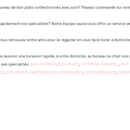
 bureau de bon plats confectionnés avec soin? Passez commande sur not
rapidement nos spécialités? Notre équipe saura vous offrir un service de
 vous retrouvez entre amis pour le regarder et vous faire livrer à domi
us assurer une livraison rapide, à votre domicile, au bureau ou chez vos 
l
ses spécialités:
NOS ENTREES
,
NOS PLATS
,
COMPOSE TON ROLL
,
NOS
ÉS
,
NOS MENUS YAKITORY
,
NOS SIGNATURES
,
NOS CHIRACHIS
,
NOS 